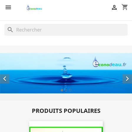
shopping_cart


search


PRODUITS POPULAIRES